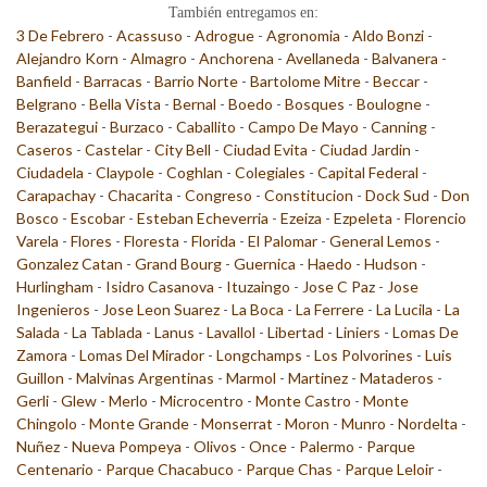
También entregamos en:
3 De Febrero
-
Acassuso
-
Adrogue
-
Agronomia
-
Aldo Bonzi
-
Alejandro Korn
-
Almagro
-
Anchorena
-
Avellaneda
-
Balvanera
-
Banfield
-
Barracas
-
Barrio Norte
-
Bartolome Mitre
-
Beccar
-
Belgrano
-
Bella Vista
-
Bernal
-
Boedo
-
Bosques
-
Boulogne
-
Berazategui
-
Burzaco
-
Caballito
-
Campo De Mayo
-
Canning
-
Caseros
-
Castelar
-
City Bell
-
Ciudad Evita
-
Ciudad Jardin
-
Ciudadela
-
Claypole
-
Coghlan
-
Colegiales
-
Capital Federal
-
Carapachay
-
Chacarita
-
Congreso
-
Constitucion
-
Dock Sud
-
Don
Bosco
-
Escobar
-
Esteban Echeverria
-
Ezeiza
-
Ezpeleta
-
Florencio
Varela
-
Flores
-
Floresta
-
Florida
-
El Palomar
-
General Lemos
-
Gonzalez Catan
-
Grand Bourg
-
Guernica
-
Haedo
-
Hudson
-
Hurlingham
-
Isidro Casanova
-
Ituzaingo
-
Jose C Paz
-
Jose
Ingenieros
-
Jose Leon Suarez
-
La Boca
-
La Ferrere
-
La Lucila
-
La
Salada
-
La Tablada
-
Lanus
-
Lavallol
-
Libertad
-
Liniers
-
Lomas De
Zamora
-
Lomas Del Mirador
-
Longchamps
-
Los Polvorines
-
Luis
Guillon
-
Malvinas Argentinas
-
Marmol
-
Martinez
-
Mataderos
-
Gerli
-
Glew
-
Merlo
-
Microcentro
-
Monte Castro
-
Monte
Chingolo
-
Monte Grande
-
Monserrat
-
Moron
-
Munro
-
Nordelta
-
Nuñez
-
Nueva Pompeya
-
Olivos
-
Once
-
Palermo
-
Parque
Centenario
-
Parque Chacabuco
-
Parque Chas
-
Parque Leloir
-