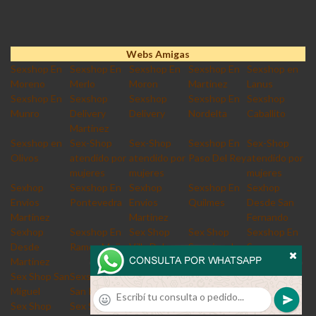
Webs Amigas
Sexshop En
Sexshop En
Sexshop En
Sexshop En
Sexshop en
Moreno
Merlo
Moron
Martinez
Lanus
Sexshop En
Sexshop
Sexshop
Sexshop En
Sexshop
Munro
Delivery
Delivery
Nordelta
Caballito
Martinez
Sexshop en
Sex-Shop
Sex-Shop
Sexshop En
Sex-Shop
Olivos
atendido por
atendido por
Paso Del Rey
atendido por
mujeres
mujeres
mujeres
Sexhop
Sexshop En
Sexhop
Sexshop En
Sexhop
Envios
Pontevedra
Envios
Quilmes
Desde San
Martinez
Martinez
Fernando
Sexhop
Sexshop En
Sex Shop
Sex Shop
Sexshop En
Desde
Ramos Mejia
Villa Del
Sanmiguel
San
Martinez
Parque
Fernando
Sex Shop San
Sexshop En
Sex Shop San
Sex shop
Sexshop En
Miguel
San Isidro
Fernando
Quilmes
San Justo
Sex Shop
Sex Shop
Sexshop En
Sex Shop
Sexshop En