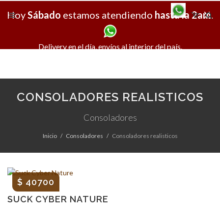
Hoy
Sábado
estamos atendiendo
hasta la 2am
X
.
Delivery en el día, envíos al interior del país.
CONSOLADORES REALISTICOS
Consoladores
Inicio
Consoladores
Consoladores realisticos
$ 40700
SUCK CYBER NATURE