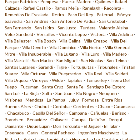
Parque Patricios
-
Pompeya
-
Puerto Madero
-
Quilmes
-
Rafael
Calzada
-
Rafael Castillo
-
Ramos Mejia
-
Ranelagh
-
Recoleta
-
Remedios De Escalada
-
Retiro
-
Paso Del Rey
-
Paternal
-
Piñeyro
-
Saavedra
-
San Andres
-
San Antonio De Padua
-
San Cristobal
-
San Fernando
-
San Isidro
-
San Justo
-
Turdera
-
Valentin Alsina
-
Velez Sarsfield
-
Versailles
-
Vicente Lopez
-
Victoria
-
Villa Adelina
-
Villa Ballester
-
Villa Bosch
-
Villa Celina
-
Villa Crespo
-
Villa Del
Parque
-
Villa Devoto
-
Villa Dominico
-
Villa Fiorito
-
Villa General
Mitre
-
Villa Insuperable
-
Villa Lugano
-
Villa Luro
-
Villa Madero
-
Villa Martelli
-
San Martin
-
San Miguel
-
San Nicolas
-
San Telmo
-
Santos Lugares
-
Sarandi
-
Tigre
-
Tortuguitas
-
Tribunales
-
Tristan
Suarez
-
Villa Ortuzar
-
Villa Pueyrredon
-
Villa Real
-
Villa Soldati
-
Villa Urquiza
-
Virreyes
-
Wilde
-
Tapiales
-
Temperley
-
Tierra Del
Fuego
-
Tucuman
-
Santa Cruz
-
Santa Fe
-
Santiago Del Estero
-
San Luis
-
La Rioja
-
Salta
-
San Juan
-
Rio Negro
-
Neuquen
-
Misiones
-
Mendoza
-
La Pampa
-
Jujuy
-
Formosa
-
Entre Rios
-
Buenos Aires
-
Chubut
-
Cordoba
-
Corrientes
-
Chaco
-
Catamarca
-
Chacabuco
-
Capilla Del Señor
-
Campana
-
Cañuelas
-
Berisso
-
Brandsen
-
Benavidez
-
Chilavert
-
Carupa
-
Del Viso
-
Derqui
-
Diamante
-
Dique Lujan
-
Don Torcuato
-
El Jaguel
-
El Talar
-
Ensenada
-
Garin
-
General Pacheco
-
Ingeniero Maschwitz
-
La
Plata
-
La Reja
-
La Fraternidad
-
La Horqueta
-
Los Cardales
-
Lobos