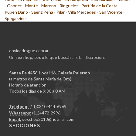
-
Gonnet
-
Monte
-
Moreno
-
Ringuelet
-
Partido de la Costa
-
Ruben Dario
-
Saenz Peña
-
Pilar
-
Villa Mercedes
-
San Vicente
-
Spegazzini
-
envioadrogue.com.ar
Un
sexshop
,
todo
lo
que buscás.
Total discreción.
Santa Fe 4456, Local 16, Galería Palermo
(a metros de Santa Maria de Oro)
Horario de atención:
Todos los días de 9:00 a 0 AM
Teléfono:
(11)0810-444-6969
Whatsapp:
(11)4472-2996
Email:
sexshop2013@hotmail.com
SECCIONES