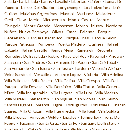
Salada
-
La Tablada
-
Lanus
-
Lavallol
-
Libertad
-
Liniers
-
Lomas De
Zamora
-
Lomas Del Mirador
-
Longchamps
-
Los Polvorines
-
Luis
Guillon
-
Malvinas Argentinas
-
Marmol
-
Martinez
-
Mataderos
-
Gerli
-
Glew
-
Merlo
-
Microcentro
-
Monte Castro
-
Monte
Chingolo
-
Monte Grande
-
Monserrat
-
Moron
-
Munro
-
Nordelta
-
Nuñez
-
Nueva Pompeya
-
Olivos
-
Once
-
Palermo
-
Parque
Centenario
-
Parque Chacabuco
-
Parque Chas
-
Parque Leloir
-
Parque Patricios
-
Pompeya
-
Puerto Madero
-
Quilmes
-
Rafael
Calzada
-
Rafael Castillo
-
Ramos Mejia
-
Ranelagh
-
Recoleta
-
Remedios De Escalada
-
Retiro
-
Paso Del Rey
-
Paternal
-
Piñeyro
-
Saavedra
-
San Andres
-
San Antonio De Padua
-
San Cristobal
-
San Fernando
-
San Isidro
-
San Justo
-
Turdera
-
Valentin Alsina
-
Velez Sarsfield
-
Versailles
-
Vicente Lopez
-
Victoria
-
Villa Adelina
-
Villa Ballester
-
Villa Bosch
-
Villa Celina
-
Villa Crespo
-
Villa Del
Parque
-
Villa Devoto
-
Villa Dominico
-
Villa Fiorito
-
Villa General
Mitre
-
Villa Insuperable
-
Villa Lugano
-
Villa Luro
-
Villa Madero
-
Villa Martelli
-
San Martin
-
San Miguel
-
San Nicolas
-
San Telmo
-
Santos Lugares
-
Sarandi
-
Tigre
-
Tortuguitas
-
Tribunales
-
Tristan
Suarez
-
Villa Ortuzar
-
Villa Pueyrredon
-
Villa Real
-
Villa Soldati
-
Villa Urquiza
-
Virreyes
-
Wilde
-
Tapiales
-
Temperley
-
Tierra Del
Fuego
-
Tucuman
-
Santa Cruz
-
Santa Fe
-
Santiago Del Estero
-
San Luis
-
La Rioja
-
Salta
-
San Juan
-
Rio Negro
-
Neuquen
-