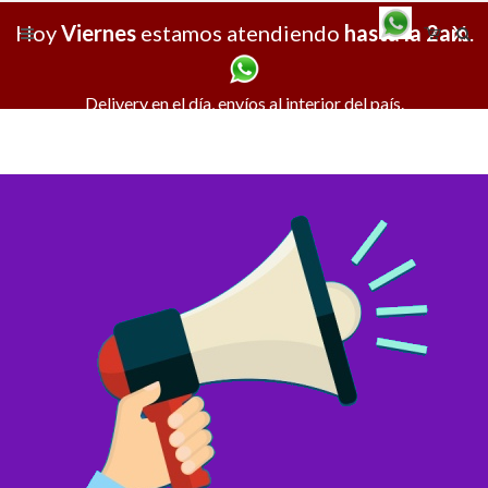
Hoy
Viernes
estamos atendiendo
hasta la 2am
X
.
Delivery en el día, envíos al interior del país.