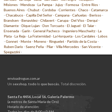
Misiones
-
Mendoza
-
La Pampa
-
Jujuy
-
Formosa
-
Entre Rios
-
Buenos Aires
-
Chubut
-
Cordoba
-
Corrientes
-
Chaco
-
Catamarca
-
Chacabuco
-
Capilla Del Señor
-
Campana
-
Cañuelas
-
Berisso
-
Brandsen
-
Benavidez
-
Chilavert
-
Carupa
-
Del Viso
-
Derqui
-
Diamante
-
Dique Lujan
-
Don Torcuato
-
El Jaguel
-
El Talar
-
Ensenada
-
Garin
-
General Pacheco
-
Ingeniero Maschwitz
-
La
Plata
-
La Reja
-
La Fraternidad
-
La Horqueta
-
Los Cardales
-
Lobos
-
Gonnet
-
Monte
-
Moreno
-
Ringuelet
-
Partido de la Costa
-
Ruben Dario
-
Saenz Peña
-
Pilar
-
Villa Mercedes
-
San Vicente
-
Spegazzini
-
envioadrogue.com.ar
Un
sexshop
,
todo
lo
que buscás.
Total discreción.
Santa Fe 4456, Local 16, Galería Palermo
(a metros de Santa Maria de Oro)
Horario de atención:
Todos los días de 9:00 a 0 AM