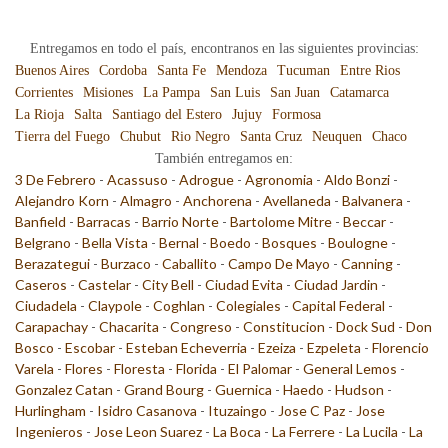
Entregamos en todo el país, encontranos en las siguientes provincias:
Buenos Aires
Cordoba
Santa Fe
Mendoza
Tucuman
Entre Rios
Corrientes
Misiones
La Pampa
San Luis
San Juan
Catamarca
La Rioja
Salta
Santiago del Estero
Jujuy
Formosa
Tierra del Fuego
Chubut
Rio Negro
Santa Cruz
Neuquen
Chaco
También entregamos en:
3 De Febrero
-
Acassuso
-
Adrogue
-
Agronomia
-
Aldo Bonzi
-
Alejandro Korn
-
Almagro
-
Anchorena
-
Avellaneda
-
Balvanera
-
Banfield
-
Barracas
-
Barrio Norte
-
Bartolome Mitre
-
Beccar
-
Belgrano
-
Bella Vista
-
Bernal
-
Boedo
-
Bosques
-
Boulogne
-
Berazategui
-
Burzaco
-
Caballito
-
Campo De Mayo
-
Canning
-
Caseros
-
Castelar
-
City Bell
-
Ciudad Evita
-
Ciudad Jardin
-
Ciudadela
-
Claypole
-
Coghlan
-
Colegiales
-
Capital Federal
-
Carapachay
-
Chacarita
-
Congreso
-
Constitucion
-
Dock Sud
-
Don
Bosco
-
Escobar
-
Esteban Echeverria
-
Ezeiza
-
Ezpeleta
-
Florencio
Varela
-
Flores
-
Floresta
-
Florida
-
El Palomar
-
General Lemos
-
Gonzalez Catan
-
Grand Bourg
-
Guernica
-
Haedo
-
Hudson
-
Hurlingham
-
Isidro Casanova
-
Ituzaingo
-
Jose C Paz
-
Jose
Ingenieros
-
Jose Leon Suarez
-
La Boca
-
La Ferrere
-
La Lucila
-
La