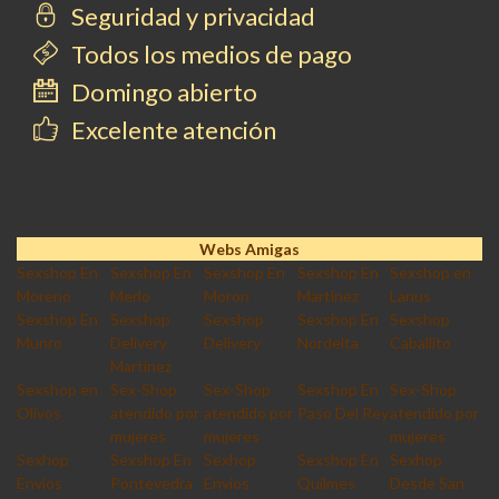
Seguridad y privacidad
Todos los medios de pago
Domingo abierto
Excelente atención
Webs Amigas
Sexshop En
Sexshop En
Sexshop En
Sexshop En
Sexshop en
Moreno
Merlo
Moron
Martinez
Lanus
Sexshop En
Sexshop
Sexshop
Sexshop En
Sexshop
Munro
Delivery
Delivery
Nordelta
Caballito
Martinez
Sexshop en
Sex-Shop
Sex-Shop
Sexshop En
Sex-Shop
Olivos
atendido por
atendido por
Paso Del Rey
atendido por
mujeres
mujeres
mujeres
Sexhop
Sexshop En
Sexhop
Sexshop En
Sexhop
Envios
Pontevedra
Envios
Quilmes
Desde San