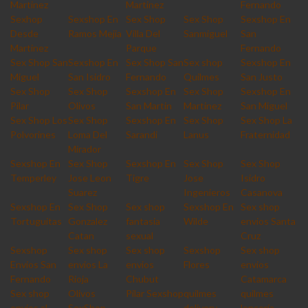
Martinez
Martinez
Fernando
Sexhop
Sexshop En
Sex Shop
Sex Shop
Sexshop En
Desde
Ramos Mejia
Villa Del
Sanmiguel
San
Martinez
Parque
Fernando
Sex Shop San
Sexshop En
Sex Shop San
Sex shop
Sexshop En
Miguel
San Isidro
Fernando
Quilmes
San Justo
Sex Shop
Sex Shop
Sexshop En
Sex Shop
Sexshop En
Pilar
Olivos
San Martin
Martinez
San Miguel
Sex Shop Los
Sex Shop
Sexshop En
Sex Shop
Sex Shop La
Polvorines
Loma Del
Sarandi
Lanus
Fraternidad
Mirador
Sexshop En
Sex Shop
Sexshop En
Sex Shop
Sex Shop
Temperley
Jose Leon
Tigre
Jose
Isidro
Suarez
Ingenieros
Casanova
Sexshop En
Sex Shop
Sex shop
Sexshop En
Sex shop
Tortuguitas
Gonzalez
fantasia
Wilde
envios Santa
Catan
sexual
Cruz
Sexshop
Sex shop
Sex shop
Sexshop
Sex shop
Envios San
envios La
envios
Flores
envios
Fernando
Rioja
Chubut
Catamarca
Sex shop
Olivos
Pilar Sexshop
quilmes
quilmes
envios al
SexShop
delivery
lencería