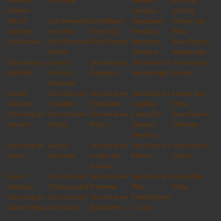
interior
sexshop
erótica
Olivos
san fernando
San Miguel
Sanmiguel
Olivos Sex
Sexshop
sex shop
Sexshop
Sexshop
Shop
Sex Beccar
Sex Florencio
Sex Floresta
Martinez
Sex shop en
Varela
Sexshop
Avellaneda
Sex shop en
Lomas
Sex shop en
Sex shop en
Sex shop en
Banfield
Zamora
Belgrano
Berazategui
Bernal
Sexshop
Lomas
Sex shop en
Sex shop en
Sex shop en
Lomas Sex
Sexshop
Caballito
Ciudadela
Coghlan
Shop
Sex shop en
Sex shop en
Sex shop en
Lomas De
Sex shop en
Devoto
Ezeiza
Flores
Zamora
Floresta
Sexshop
Sex shop en
Lanus
Sex shop en
Sex shop en
Sex shop en
Lanus
Sexshop
Lomas de
Moron
Olivos
Zamora
Lanus
Sex shop en
Sex shop en
Sex shop en
Lanus Sex
Sexshop
Parque Leloir
Paternal
Pilar
Shop
Sex shop en
Sex shop en
Sex shop en
Envio Monte
Ramos Mejia
San Isidro
San Martin
Castro