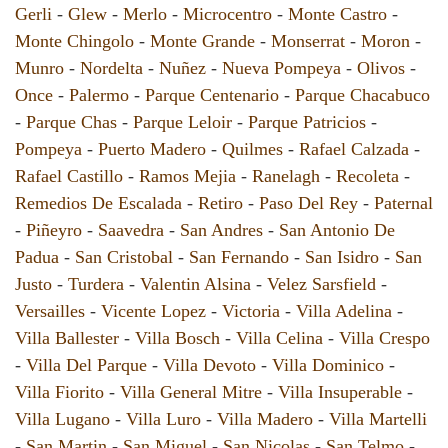
Gerli
-
Glew
-
Merlo
-
Microcentro
-
Monte Castro
-
Monte Chingolo
-
Monte Grande
-
Monserrat
-
Moron
-
Munro
-
Nordelta
-
Nuñez
-
Nueva Pompeya
-
Olivos
-
Once
-
Palermo
-
Parque Centenario
-
Parque Chacabuco
-
Parque Chas
-
Parque Leloir
-
Parque Patricios
-
Pompeya
-
Puerto Madero
-
Quilmes
-
Rafael Calzada
-
Rafael Castillo
-
Ramos Mejia
-
Ranelagh
-
Recoleta
-
Remedios De Escalada
-
Retiro
-
Paso Del Rey
-
Paternal
-
Piñeyro
-
Saavedra
-
San Andres
-
San Antonio De
Padua
-
San Cristobal
-
San Fernando
-
San Isidro
-
San
Justo
-
Turdera
-
Valentin Alsina
-
Velez Sarsfield
-
Versailles
-
Vicente Lopez
-
Victoria
-
Villa Adelina
-
Villa Ballester
-
Villa Bosch
-
Villa Celina
-
Villa Crespo
-
Villa Del Parque
-
Villa Devoto
-
Villa Dominico
-
Villa Fiorito
-
Villa General Mitre
-
Villa Insuperable
-
Villa Lugano
-
Villa Luro
-
Villa Madero
-
Villa Martelli
-
San Martin
-
San Miguel
-
San Nicolas
-
San Telmo
-