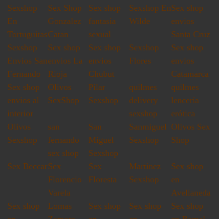
Sexshop
Sex Shop
Sex shop
Sexshop En
Sex shop
En
Gonzalez
fantasia
Wilde
envios
Tortuguitas
Catan
sexual
Santa Cruz
Sexshop
Sex shop
Sex shop
Sexshop
Sex shop
Envios San
envios La
envios
Flores
envios
Fernando
Rioja
Chubut
Catamarca
Sex shop
Olivos
Pilar
quilmes
quilmes
envios al
SexShop
Sexshop
delivery
lencería
interior
sexshop
erótica
Olivos
san
San
Sanmiguel
Olivos Sex
Sexshop
fernando
Miguel
Sexshop
Shop
sex shop
Sexshop
Sex Beccar
Sex
Sex
Martinez
Sex shop
Florencio
Floresta
Sexshop
en
Varela
Avellaneda
Sex shop
Lomas
Sex shop
Sex shop
Sex shop