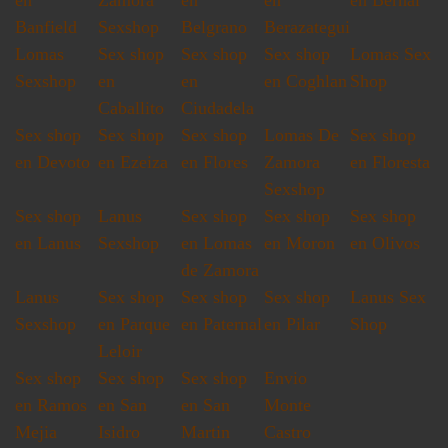
en
Zamora
en
en
en Bernal
Banfield
Sexshop
Belgrano
Berazategui
Lomas
Sex shop
Sex shop
Sex shop
Lomas Sex
Sexshop
en
en
en Coghlan
Shop
Caballito
Ciudadela
Sex shop
Sex shop
Sex shop
Lomas De
Sex shop
en Devoto
en Ezeiza
en Flores
Zamora
en Floresta
Sexshop
Sex shop
Lanus
Sex shop
Sex shop
Sex shop
en Lanus
Sexshop
en Lomas
en Moron
en Olivos
de Zamora
Lanus
Sex shop
Sex shop
Sex shop
Lanus Sex
Sexshop
en Parque
en Paternal
en Pilar
Shop
Leloir
Sex shop
Sex shop
Sex shop
Envio
en Ramos
en San
en San
Monte
Mejia
Isidro
Martin
Castro