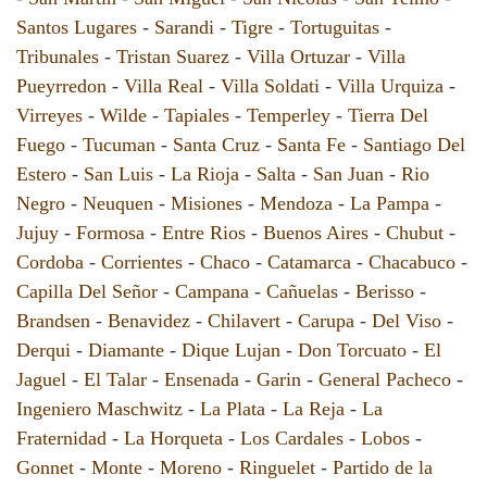
Santos Lugares
-
Sarandi
-
Tigre
-
Tortuguitas
-
Tribunales
-
Tristan Suarez
-
Villa Ortuzar
-
Villa
Pueyrredon
-
Villa Real
-
Villa Soldati
-
Villa Urquiza
-
Virreyes
-
Wilde
-
Tapiales
-
Temperley
-
Tierra Del
Fuego
-
Tucuman
-
Santa Cruz
-
Santa Fe
-
Santiago Del
Estero
-
San Luis
-
La Rioja
-
Salta
-
San Juan
-
Rio
Negro
-
Neuquen
-
Misiones
-
Mendoza
-
La Pampa
-
Jujuy
-
Formosa
-
Entre Rios
-
Buenos Aires
-
Chubut
-
Cordoba
-
Corrientes
-
Chaco
-
Catamarca
-
Chacabuco
-
Capilla Del Señor
-
Campana
-
Cañuelas
-
Berisso
-
Brandsen
-
Benavidez
-
Chilavert
-
Carupa
-
Del Viso
-
Derqui
-
Diamante
-
Dique Lujan
-
Don Torcuato
-
El
Jaguel
-
El Talar
-
Ensenada
-
Garin
-
General Pacheco
-
Ingeniero Maschwitz
-
La Plata
-
La Reja
-
La
Fraternidad
-
La Horqueta
-
Los Cardales
-
Lobos
-
Gonnet
-
Monte
-
Moreno
-
Ringuelet
-
Partido de la