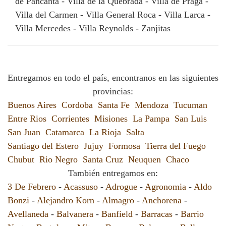
de Pancanta - Villa de la Quebrada - Villa de Praga -
Villa del Carmen - Villa General Roca - Villa Larca -
Villa Mercedes - Villa Reynolds - Zanjitas
Entregamos en todo el país, encontranos en las siguientes
provincias:
Buenos Aires
Cordoba
Santa Fe
Mendoza
Tucuman
Entre Rios
Corrientes
Misiones
La Pampa
San Luis
San Juan
Catamarca
La Rioja
Salta
Santiago del Estero
Jujuy
Formosa
Tierra del Fuego
Chubut
Rio Negro
Santa Cruz
Neuquen
Chaco
También entregamos en:
3 De Febrero
-
Acassuso
-
Adrogue
-
Agronomia
-
Aldo
Bonzi
-
Alejandro Korn
-
Almagro
-
Anchorena
-
Avellaneda
-
Balvanera
-
Banfield
-
Barracas
-
Barrio