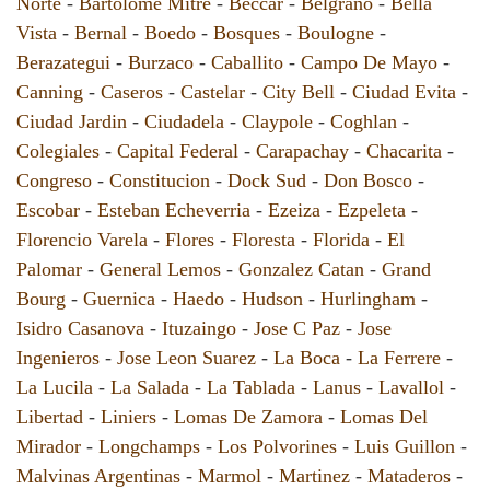
Norte
-
Bartolome Mitre
-
Beccar
-
Belgrano
-
Bella
Vista
-
Bernal
-
Boedo
-
Bosques
-
Boulogne
-
Berazategui
-
Burzaco
-
Caballito
-
Campo De Mayo
-
Canning
-
Caseros
-
Castelar
-
City Bell
-
Ciudad Evita
-
Ciudad Jardin
-
Ciudadela
-
Claypole
-
Coghlan
-
Colegiales
-
Capital Federal
-
Carapachay
-
Chacarita
-
Congreso
-
Constitucion
-
Dock Sud
-
Don Bosco
-
Escobar
-
Esteban Echeverria
-
Ezeiza
-
Ezpeleta
-
Florencio Varela
-
Flores
-
Floresta
-
Florida
-
El
Palomar
-
General Lemos
-
Gonzalez Catan
-
Grand
Bourg
-
Guernica
-
Haedo
-
Hudson
-
Hurlingham
-
Isidro Casanova
-
Ituzaingo
-
Jose C Paz
-
Jose
Ingenieros
-
Jose Leon Suarez
-
La Boca
-
La Ferrere
-
La Lucila
-
La Salada
-
La Tablada
-
Lanus
-
Lavallol
-
Libertad
-
Liniers
-
Lomas De Zamora
-
Lomas Del
Mirador
-
Longchamps
-
Los Polvorines
-
Luis Guillon
-
Malvinas Argentinas
-
Marmol
-
Martinez
-
Mataderos
-