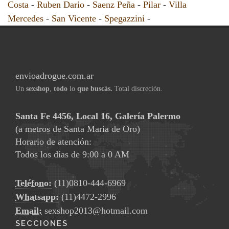
Costa
-
Ruben Dario
-
Saenz Peña
-
Pilar
-
Villa
Mercedes
-
San Vicente
-
Spegazzini
-
envioadrogue.com.ar
Un
sexshop
,
todo
lo
que buscás.
Total discreción.
Santa Fe 4456, Local 16, Galería Palermo
(a metros de Santa Maria de Oro)
Horario de atención:
Todos los días de 9:00 a 0 AM
Teléfono:
(11)0810-444-6969
Whatsapp:
(11)4472-2996
Email:
sexshop2013@hotmail.com
SECCIONES