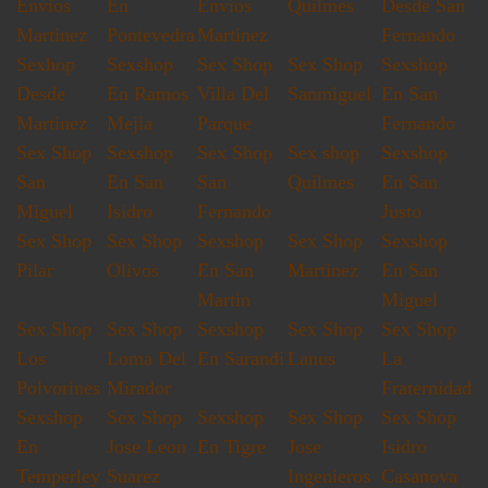
Envios
En
Envios
Quilmes
Desde San
Martinez
Pontevedra
Martinez
Fernando
Sexhop
Sexshop
Sex Shop
Sex Shop
Sexshop
Desde
En Ramos
Villa Del
Sanmiguel
En San
Martinez
Mejia
Parque
Fernando
Sex Shop
Sexshop
Sex Shop
Sex shop
Sexshop
San
En San
San
Quilmes
En San
Miguel
Isidro
Fernando
Justo
Sex Shop
Sex Shop
Sexshop
Sex Shop
Sexshop
Pilar
Olivos
En San
Martinez
En San
Martin
Miguel
Sex Shop
Sex Shop
Sexshop
Sex Shop
Sex Shop
Los
Loma Del
En Sarandi
Lanus
La
Polvorines
Mirador
Fraternidad
Sexshop
Sex Shop
Sexshop
Sex Shop
Sex Shop
En
Jose Leon
En Tigre
Jose
Isidro
Temperley
Suarez
Ingenieros
Casanova