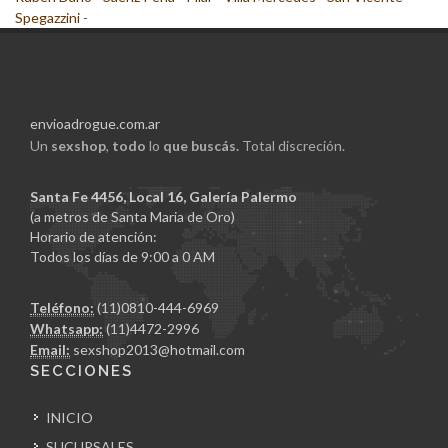
Spegazzini
-
envioadrogue.com.ar
Un
sexshop
,
todo
lo
que buscás.
Total discreción.
Santa Fe 4456, Local 16, Galería Palermo
(a metros de Santa Maria de Oro)
Horario de atención:
Todos los días de 9:00 a 0 AM
Teléfono:
(11)0810-444-6969
Whatsapp:
(11)4472-2996
Email:
sexshop2013@hotmail.com
SECCIONES
INICIO
SUCURSALES