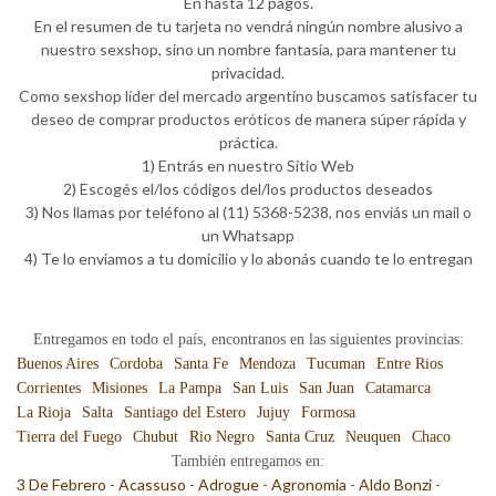
En hasta 12 pagos.
En el resumen de tu tarjeta no vendrá ningún nombre alusivo a
nuestro sexshop, sino un nombre fantasía, para mantener tu
privacidad.
Como sexshop líder del mercado argentino buscamos satisfacer tu
deseo de comprar productos eróticos de manera súper rápida y
práctica.
1) Entrás en nuestro Sitio Web
2) Escogés el/los códigos del/los productos deseados
3) Nos llamas por teléfono al (11) 5368-5238, nos enviás un mail o
un Whatsapp
4) Te lo enviamos a tu domicilio y lo abonás cuando te lo entregan
Entregamos en todo el país, encontranos en las siguientes provincias:
Buenos Aires
Cordoba
Santa Fe
Mendoza
Tucuman
Entre Rios
Corrientes
Misiones
La Pampa
San Luis
San Juan
Catamarca
La Rioja
Salta
Santiago del Estero
Jujuy
Formosa
Tierra del Fuego
Chubut
Rio Negro
Santa Cruz
Neuquen
Chaco
También entregamos en:
3 De Febrero
-
Acassuso
-
Adrogue
-
Agronomia
-
Aldo Bonzi
-