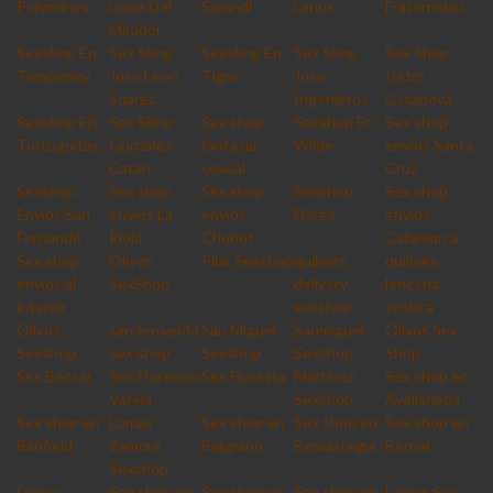
Polvorines
Loma Del
Sarandi
Lanus
Fraternidad
Mirador
Sexshop En
Sex Shop
Sexshop En
Sex Shop
Sex Shop
Temperley
Jose Leon
Tigre
Jose
Isidro
Suarez
Ingenieros
Casanova
Sexshop En
Sex Shop
Sex shop
Sexshop En
Sex shop
Tortuguitas
Gonzalez
fantasia
Wilde
envios Santa
Catan
sexual
Cruz
Sexshop
Sex shop
Sex shop
Sexshop
Sex shop
Envios San
envios La
envios
Flores
envios
Fernando
Rioja
Chubut
Catamarca
Sex shop
Olivos
Pilar Sexshop
quilmes
quilmes
envios al
SexShop
delivery
lencería
interior
sexshop
erótica
Olivos
san fernando
San Miguel
Sanmiguel
Olivos Sex
Sexshop
sex shop
Sexshop
Sexshop
Shop
Sex Beccar
Sex Florencio
Sex Floresta
Martinez
Sex shop en
Varela
Sexshop
Avellaneda
Sex shop en
Lomas
Sex shop en
Sex shop en
Sex shop en
Banfield
Zamora
Belgrano
Berazategui
Bernal
Sexshop
Lomas
Sex shop en
Sex shop en
Sex shop en
Lomas Sex