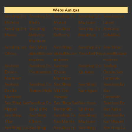
Webs Amigas
Sexshop En
Sexshop En
Sexshop En
Sexshop En
Sexshop en
Moreno
Merlo
Moron
Martinez
Lanus
Sexshop En
Sexshop
Sexshop
Sexshop En
Sexshop
Munro
Delivery
Delivery
Nordelta
Caballito
Martinez
Sexshop en
Sex-Shop
Sex-Shop
Sexshop En
Sex-Shop
Olivos
atendido por
atendido por
Paso Del Rey
atendido por
mujeres
mujeres
mujeres
Sexhop
Sexshop En
Sexhop
Sexshop En
Sexhop
Envios
Pontevedra
Envios
Quilmes
Desde San
Martinez
Martinez
Fernando
Sexhop
Sexshop En
Sex Shop
Sex Shop
Sexshop En
Desde
Ramos Mejia
Villa Del
Sanmiguel
San
Martinez
Parque
Fernando
Sex Shop San
Sexshop En
Sex Shop San
Sex shop
Sexshop En
Miguel
San Isidro
Fernando
Quilmes
San Justo
Sex Shop
Sex Shop
Sexshop En
Sex Shop
Sexshop En
Pilar
Olivos
San Martin
Martinez
San Miguel
Sex Shop Los
Sex Shop
Sexshop En
Sex Shop
Sex Shop La