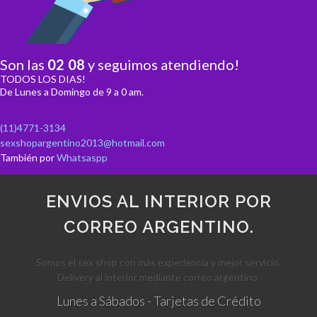
Son las
02
:
08
y seguimos atendiendo!
TODOS LOS DIAS!
De Lunes a Domingo de 9 a 0 am.
(11)4771-3134
sexshopargentino2013@hotmail.com
También por
Whatsaspp
ENVIOS AL INTERIOR POR
CORREO ARGENTINO.
Somos el sex shop con más experiencia y mejor servicio.
Delivery al interior mediante correo argentino.
Lunes a Sábados - Tarjetas de Crédito