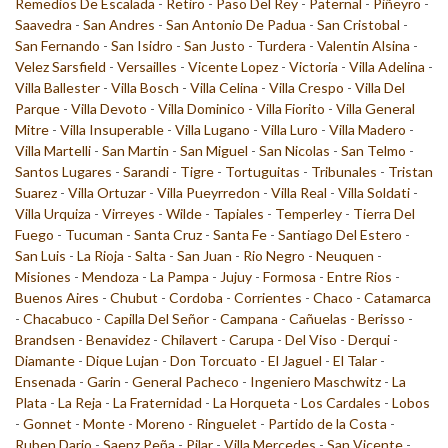
Remedios De Escalada
-
Retiro
-
Paso Del Rey
-
Paternal
-
Piñeyro
-
Saavedra
-
San Andres
-
San Antonio De Padua
-
San Cristobal
-
San Fernando
-
San Isidro
-
San Justo
-
Turdera
-
Valentin Alsina
-
Velez Sarsfield
-
Versailles
-
Vicente Lopez
-
Victoria
-
Villa Adelina
-
Villa Ballester
-
Villa Bosch
-
Villa Celina
-
Villa Crespo
-
Villa Del
Parque
-
Villa Devoto
-
Villa Dominico
-
Villa Fiorito
-
Villa General
Mitre
-
Villa Insuperable
-
Villa Lugano
-
Villa Luro
-
Villa Madero
-
Villa Martelli
-
San Martin
-
San Miguel
-
San Nicolas
-
San Telmo
-
Santos Lugares
-
Sarandi
-
Tigre
-
Tortuguitas
-
Tribunales
-
Tristan
Suarez
-
Villa Ortuzar
-
Villa Pueyrredon
-
Villa Real
-
Villa Soldati
-
Villa Urquiza
-
Virreyes
-
Wilde
-
Tapiales
-
Temperley
-
Tierra Del
Fuego
-
Tucuman
-
Santa Cruz
-
Santa Fe
-
Santiago Del Estero
-
San Luis
-
La Rioja
-
Salta
-
San Juan
-
Rio Negro
-
Neuquen
-
Misiones
-
Mendoza
-
La Pampa
-
Jujuy
-
Formosa
-
Entre Rios
-
Buenos Aires
-
Chubut
-
Cordoba
-
Corrientes
-
Chaco
-
Catamarca
-
Chacabuco
-
Capilla Del Señor
-
Campana
-
Cañuelas
-
Berisso
-
Brandsen
-
Benavidez
-
Chilavert
-
Carupa
-
Del Viso
-
Derqui
-
Diamante
-
Dique Lujan
-
Don Torcuato
-
El Jaguel
-
El Talar
-
Ensenada
-
Garin
-
General Pacheco
-
Ingeniero Maschwitz
-
La
Plata
-
La Reja
-
La Fraternidad
-
La Horqueta
-
Los Cardales
-
Lobos
-
Gonnet
-
Monte
-
Moreno
-
Ringuelet
-
Partido de la Costa
-
Ruben Dario
-
Saenz Peña
-
Pilar
-
Villa Mercedes
-
San Vicente
-