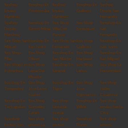
Sexhop
Sexshop En
Sexhop
Sexshop En
Sexhop
Envios
Pontevedra
Envios
Quilmes
Desde San
Martinez
Martinez
Fernando
Sexhop
Sexshop En
Sex Shop
Sex Shop
Sexshop En
Desde
Ramos Mejia
Villa Del
Sanmiguel
San
Martinez
Parque
Fernando
Sex Shop San
Sexshop En
Sex Shop San
Sex shop
Sexshop En
Miguel
San Isidro
Fernando
Quilmes
San Justo
Sex Shop
Sex Shop
Sexshop En
Sex Shop
Sexshop En
Pilar
Olivos
San Martin
Martinez
San Miguel
Sex Shop Los
Sex Shop
Sexshop En
Sex Shop
Sex Shop La
Polvorines
Loma Del
Sarandi
Lanus
Fraternidad
Mirador
Sexshop En
Sex Shop
Sexshop En
Sex Shop
Sex Shop
Temperley
Jose Leon
Tigre
Jose
Isidro
Suarez
Ingenieros
Casanova
Sexshop En
Sex Shop
Sex shop
Sexshop En
Sex shop
Tortuguitas
Gonzalez
fantasia
Wilde
envios Santa
Catan
sexual
Cruz
Sexshop
Sex shop
Sex shop
Sexshop
Sex shop
Envios San
envios La
envios
Flores
envios