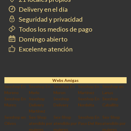
Delivery en el día
Seguridad y privacidad
Todos los medios de pago
Domingo abierto
Excelente atención
Webs Amigas
Sexshop En
Sexshop En
Sexshop En
Sexshop En
Sexshop en
Moreno
Merlo
Moron
Martinez
Lanus
Sexshop En
Sexshop
Sexshop
Sexshop En
Sexshop
Munro
Delivery
Delivery
Nordelta
Caballito
Martinez
Sexshop en
Sex-Shop
Sex-Shop
Sexshop En
Sex-Shop
Olivos
atendido por
atendido por
Paso Del Rey
atendido por
mujeres
mujeres
mujeres