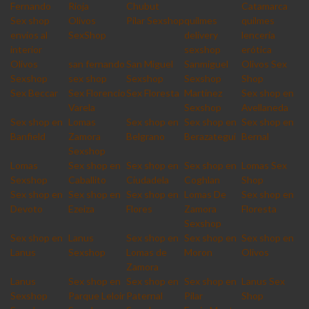
Fernando
Rioja
Chubut
Catamarca
Sex shop
Olivos
Pilar Sexshop
quilmes
quilmes
envios al
SexShop
delivery
lencería
interior
sexshop
erótica
Olivos
san fernando
San Miguel
Sanmiguel
Olivos Sex
Sexshop
sex shop
Sexshop
Sexshop
Shop
Sex Beccar
Sex Florencio
Sex Floresta
Martinez
Sex shop en
Varela
Sexshop
Avellaneda
Sex shop en
Lomas
Sex shop en
Sex shop en
Sex shop en
Banfield
Zamora
Belgrano
Berazategui
Bernal
Sexshop
Lomas
Sex shop en
Sex shop en
Sex shop en
Lomas Sex
Sexshop
Caballito
Ciudadela
Coghlan
Shop
Sex shop en
Sex shop en
Sex shop en
Lomas De
Sex shop en
Devoto
Ezeiza
Flores
Zamora
Floresta
Sexshop
Sex shop en
Lanus
Sex shop en
Sex shop en
Sex shop en
Lanus
Sexshop
Lomas de
Moron
Olivos
Zamora
Lanus
Sex shop en
Sex shop en
Sex shop en
Lanus Sex
Sexshop
Parque Leloir
Paternal
Pilar
Shop