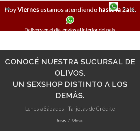
Hoy
Viernes
estamos atendiendo
hasta la 2am
X
.
Delivery en el día, envíos al interior del país.
CONOCÉ NUESTRA SUCURSAL DE
OLIVOS.
UN SEXSHOP DISTINTO A LOS
DEMÁS.
Lunes a Sábados - Tarjetas de Crédito
Inicio
Olivos