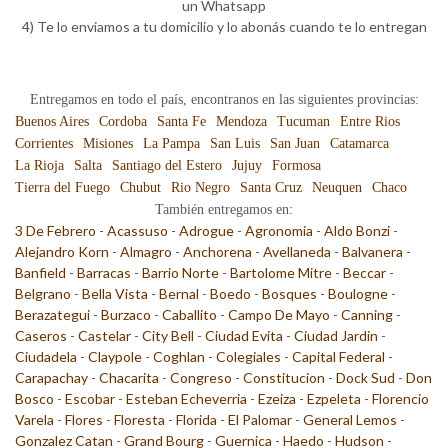
un Whatsapp
4) Te lo enviamos a tu domicilio y lo abonás cuando te lo entregan
Entregamos en todo el país, encontranos en las siguientes provincias:
Buenos Aires
Cordoba
Santa Fe
Mendoza
Tucuman
Entre Rios
Corrientes
Misiones
La Pampa
San Luis
San Juan
Catamarca
La Rioja
Salta
Santiago del Estero
Jujuy
Formosa
Tierra del Fuego
Chubut
Rio Negro
Santa Cruz
Neuquen
Chaco
También entregamos en:
3 De Febrero
-
Acassuso
-
Adrogue
-
Agronomia
-
Aldo Bonzi
-
Alejandro Korn
-
Almagro
-
Anchorena
-
Avellaneda
-
Balvanera
-
Banfield
-
Barracas
-
Barrio Norte
-
Bartolome Mitre
-
Beccar
-
Belgrano
-
Bella Vista
-
Bernal
-
Boedo
-
Bosques
-
Boulogne
-
Berazategui
-
Burzaco
-
Caballito
-
Campo De Mayo
-
Canning
-
Caseros
-
Castelar
-
City Bell
-
Ciudad Evita
-
Ciudad Jardin
-
Ciudadela
-
Claypole
-
Coghlan
-
Colegiales
-
Capital Federal
-
Carapachay
-
Chacarita
-
Congreso
-
Constitucion
-
Dock Sud
-
Don
Bosco
-
Escobar
-
Esteban Echeverria
-
Ezeiza
-
Ezpeleta
-
Florencio
Varela
-
Flores
-
Floresta
-
Florida
-
El Palomar
-
General Lemos
-
Gonzalez Catan
-
Grand Bourg
-
Guernica
-
Haedo
-
Hudson
-