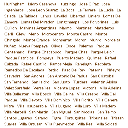
Hurlingham
-
Isidro Casanova
-
Ituzaingo
-
Jose C Paz
-
Jose
Ingenieros
-
Jose Leon Suarez
-
La Boca
-
La Ferrere
-
La Lucila
-
La
Salada
-
La Tablada
-
Lanus
-
Lavallol
-
Libertad
-
Liniers
-
Lomas De
Zamora
-
Lomas Del Mirador
-
Longchamps
-
Los Polvorines
-
Luis
Guillon
-
Malvinas Argentinas
-
Marmol
-
Martinez
-
Mataderos
-
Gerli
-
Glew
-
Merlo
-
Microcentro
-
Monte Castro
-
Monte
Chingolo
-
Monte Grande
-
Monserrat
-
Moron
-
Munro
-
Nordelta
-
Nuñez
-
Nueva Pompeya
-
Olivos
-
Once
-
Palermo
-
Parque
Centenario
-
Parque Chacabuco
-
Parque Chas
-
Parque Leloir
-
Parque Patricios
-
Pompeya
-
Puerto Madero
-
Quilmes
-
Rafael
Calzada
-
Rafael Castillo
-
Ramos Mejia
-
Ranelagh
-
Recoleta
-
Remedios De Escalada
-
Retiro
-
Paso Del Rey
-
Paternal
-
Piñeyro
-
Saavedra
-
San Andres
-
San Antonio De Padua
-
San Cristobal
-
San Fernando
-
San Isidro
-
San Justo
-
Turdera
-
Valentin Alsina
-
Velez Sarsfield
-
Versailles
-
Vicente Lopez
-
Victoria
-
Villa Adelina
-
Villa Ballester
-
Villa Bosch
-
Villa Celina
-
Villa Crespo
-
Villa Del
Parque
-
Villa Devoto
-
Villa Dominico
-
Villa Fiorito
-
Villa General
Mitre
-
Villa Insuperable
-
Villa Lugano
-
Villa Luro
-
Villa Madero
-
Villa Martelli
-
San Martin
-
San Miguel
-
San Nicolas
-
San Telmo
-
Santos Lugares
-
Sarandi
-
Tigre
-
Tortuguitas
-
Tribunales
-
Tristan
Suarez
-
Villa Ortuzar
-
Villa Pueyrredon
-
Villa Real
-
Villa Soldati
-