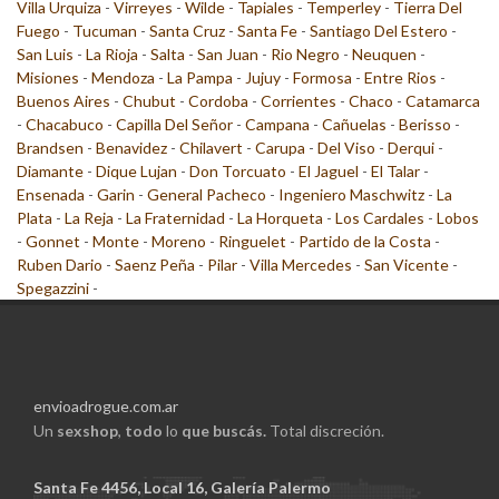
Villa Urquiza
-
Virreyes
-
Wilde
-
Tapiales
-
Temperley
-
Tierra Del
Fuego
-
Tucuman
-
Santa Cruz
-
Santa Fe
-
Santiago Del Estero
-
San Luis
-
La Rioja
-
Salta
-
San Juan
-
Rio Negro
-
Neuquen
-
Misiones
-
Mendoza
-
La Pampa
-
Jujuy
-
Formosa
-
Entre Rios
-
Buenos Aires
-
Chubut
-
Cordoba
-
Corrientes
-
Chaco
-
Catamarca
-
Chacabuco
-
Capilla Del Señor
-
Campana
-
Cañuelas
-
Berisso
-
Brandsen
-
Benavidez
-
Chilavert
-
Carupa
-
Del Viso
-
Derqui
-
Diamante
-
Dique Lujan
-
Don Torcuato
-
El Jaguel
-
El Talar
-
Ensenada
-
Garin
-
General Pacheco
-
Ingeniero Maschwitz
-
La
Plata
-
La Reja
-
La Fraternidad
-
La Horqueta
-
Los Cardales
-
Lobos
-
Gonnet
-
Monte
-
Moreno
-
Ringuelet
-
Partido de la Costa
-
Ruben Dario
-
Saenz Peña
-
Pilar
-
Villa Mercedes
-
San Vicente
-
Spegazzini
-
envioadrogue.com.ar
Un
sexshop
,
todo
lo
que buscás.
Total discreción.
Santa Fe 4456, Local 16, Galería Palermo