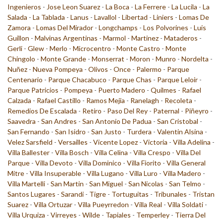
Ingenieros
-
Jose Leon Suarez
-
La Boca
-
La Ferrere
-
La Lucila
-
La
Salada
-
La Tablada
-
Lanus
-
Lavallol
-
Libertad
-
Liniers
-
Lomas De
Zamora
-
Lomas Del Mirador
-
Longchamps
-
Los Polvorines
-
Luis
Guillon
-
Malvinas Argentinas
-
Marmol
-
Martinez
-
Mataderos
-
Gerli
-
Glew
-
Merlo
-
Microcentro
-
Monte Castro
-
Monte
Chingolo
-
Monte Grande
-
Monserrat
-
Moron
-
Munro
-
Nordelta
-
Nuñez
-
Nueva Pompeya
-
Olivos
-
Once
-
Palermo
-
Parque
Centenario
-
Parque Chacabuco
-
Parque Chas
-
Parque Leloir
-
Parque Patricios
-
Pompeya
-
Puerto Madero
-
Quilmes
-
Rafael
Calzada
-
Rafael Castillo
-
Ramos Mejia
-
Ranelagh
-
Recoleta
-
Remedios De Escalada
-
Retiro
-
Paso Del Rey
-
Paternal
-
Piñeyro
-
Saavedra
-
San Andres
-
San Antonio De Padua
-
San Cristobal
-
San Fernando
-
San Isidro
-
San Justo
-
Turdera
-
Valentin Alsina
-
Velez Sarsfield
-
Versailles
-
Vicente Lopez
-
Victoria
-
Villa Adelina
-
Villa Ballester
-
Villa Bosch
-
Villa Celina
-
Villa Crespo
-
Villa Del
Parque
-
Villa Devoto
-
Villa Dominico
-
Villa Fiorito
-
Villa General
Mitre
-
Villa Insuperable
-
Villa Lugano
-
Villa Luro
-
Villa Madero
-
Villa Martelli
-
San Martin
-
San Miguel
-
San Nicolas
-
San Telmo
-
Santos Lugares
-
Sarandi
-
Tigre
-
Tortuguitas
-
Tribunales
-
Tristan
Suarez
-
Villa Ortuzar
-
Villa Pueyrredon
-
Villa Real
-
Villa Soldati
-
Villa Urquiza
-
Virreyes
-
Wilde
-
Tapiales
-
Temperley
-
Tierra Del