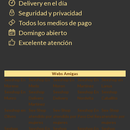
Delivery en el día
Seguridad y privacidad
Todos los medios de pago
Domingo abierto
Excelente atención
Webs Amigas
Sexshop En
Sexshop En
Sexshop En
Sexshop En
Sexshop en
Moreno
Merlo
Moron
Martinez
Lanus
Sexshop En
Sexshop
Sexshop
Sexshop En
Sexshop
Munro
Delivery
Delivery
Nordelta
Caballito
Martinez
Sexshop en
Sex-Shop
Sex-Shop
Sexshop En
Sex-Shop
Olivos
atendido por
atendido por
Paso Del Rey
atendido por
mujeres
mujeres
mujeres
Sexhop
Sexshop En
Sexhop
Sexshop En
Sexhop