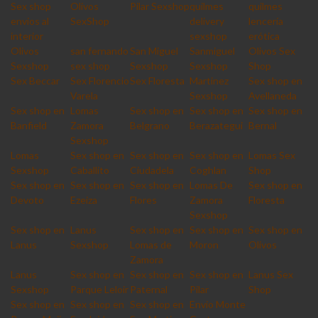
Sex shop
Olivos
Pilar Sexshop
quilmes
quilmes
envios al
SexShop
delivery
lencería
interior
sexshop
erótica
Olivos
san fernando
San Miguel
Sanmiguel
Olivos Sex
Sexshop
sex shop
Sexshop
Sexshop
Shop
Sex Beccar
Sex Florencio
Sex Floresta
Martinez
Sex shop en
Varela
Sexshop
Avellaneda
Sex shop en
Lomas
Sex shop en
Sex shop en
Sex shop en
Banfield
Zamora
Belgrano
Berazategui
Bernal
Sexshop
Lomas
Sex shop en
Sex shop en
Sex shop en
Lomas Sex
Sexshop
Caballito
Ciudadela
Coghlan
Shop
Sex shop en
Sex shop en
Sex shop en
Lomas De
Sex shop en
Devoto
Ezeiza
Flores
Zamora
Floresta
Sexshop
Sex shop en
Lanus
Sex shop en
Sex shop en
Sex shop en
Lanus
Sexshop
Lomas de
Moron
Olivos
Zamora
Lanus
Sex shop en
Sex shop en
Sex shop en
Lanus Sex
Sexshop
Parque Leloir
Paternal
Pilar
Shop
Sex shop en
Sex shop en
Sex shop en
Envio Monte