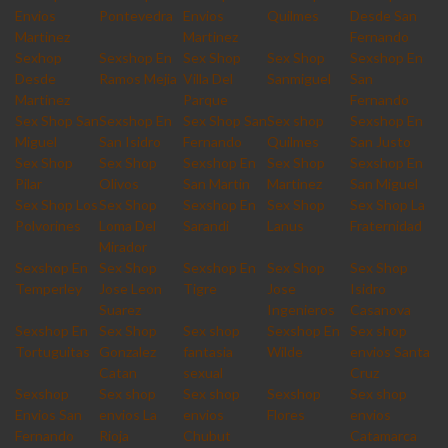
Envios
Pontevedra
Envios
Quilmes
Desde San
Martinez
Martinez
Fernando
Sexhop
Sexshop En
Sex Shop
Sex Shop
Sexshop En
Desde
Ramos Mejia
Villa Del
Sanmiguel
San
Martinez
Parque
Fernando
Sex Shop San
Sexshop En
Sex Shop San
Sex shop
Sexshop En
Miguel
San Isidro
Fernando
Quilmes
San Justo
Sex Shop
Sex Shop
Sexshop En
Sex Shop
Sexshop En
Pilar
Olivos
San Martin
Martinez
San Miguel
Sex Shop Los
Sex Shop
Sexshop En
Sex Shop
Sex Shop La
Polvorines
Loma Del
Sarandi
Lanus
Fraternidad
Mirador
Sexshop En
Sex Shop
Sexshop En
Sex Shop
Sex Shop
Temperley
Jose Leon
Tigre
Jose
Isidro
Suarez
Ingenieros
Casanova
Sexshop En
Sex Shop
Sex shop
Sexshop En
Sex shop
Tortuguitas
Gonzalez
fantasia
Wilde
envios Santa
Catan
sexual
Cruz
Sexshop
Sex shop
Sex shop
Sexshop
Sex shop
Envios San
envios La
envios
Flores
envios
Fernando
Rioja
Chubut
Catamarca