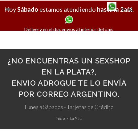
Hoy
Sábado
estamos atendiendo
hasta la 2am
X
.
Delivery en el día, envíos al interior del país.
¿NO ENCUENTRAS UN SEXSHOP
EN LA PLATA?,
ENVIO ADROGUE TE LO ENVÍA
POR CORREO ARGENTINO.
Lunes a Sábados - Tarjetas de Crédito
Inicio
La Plata