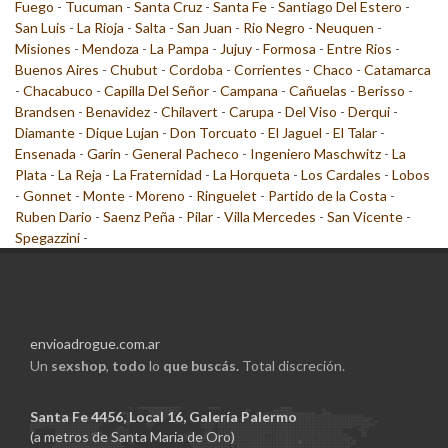
Fuego
-
Tucuman
-
Santa Cruz
-
Santa Fe
-
Santiago Del Estero
-
San Luis
-
La Rioja
-
Salta
-
San Juan
-
Rio Negro
-
Neuquen
-
Misiones
-
Mendoza
-
La Pampa
-
Jujuy
-
Formosa
-
Entre Rios
-
Buenos Aires
-
Chubut
-
Cordoba
-
Corrientes
-
Chaco
-
Catamarca
-
Chacabuco
-
Capilla Del Señor
-
Campana
-
Cañuelas
-
Berisso
-
Brandsen
-
Benavidez
-
Chilavert
-
Carupa
-
Del Viso
-
Derqui
-
Diamante
-
Dique Lujan
-
Don Torcuato
-
El Jaguel
-
El Talar
-
Ensenada
-
Garin
-
General Pacheco
-
Ingeniero Maschwitz
-
La
Plata
-
La Reja
-
La Fraternidad
-
La Horqueta
-
Los Cardales
-
Lobos
-
Gonnet
-
Monte
-
Moreno
-
Ringuelet
-
Partido de la Costa
-
Ruben Dario
-
Saenz Peña
-
Pilar
-
Villa Mercedes
-
San Vicente
-
Spegazzini
-
envioadrogue.com.ar
Un
sexshop
,
todo
lo
que buscás.
Total discreción.
Santa Fe 4456, Local 16, Galería Palermo
(a metros de Santa Maria de Oro)