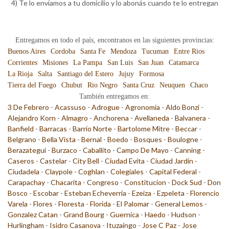
4) Te lo enviamos a tu domicilio y lo abonás cuando te lo entregan
Entregamos en todo el país, encontranos en las siguientes provincias:
Buenos Aires
Cordoba
Santa Fe
Mendoza
Tucuman
Entre Rios
Corrientes
Misiones
La Pampa
San Luis
San Juan
Catamarca
La Rioja
Salta
Santiago del Estero
Jujuy
Formosa
Tierra del Fuego
Chubut
Rio Negro
Santa Cruz
Neuquen
Chaco
También entregamos en:
3 De Febrero
-
Acassuso
-
Adrogue
-
Agronomia
-
Aldo Bonzi
-
Alejandro Korn
-
Almagro
-
Anchorena
-
Avellaneda
-
Balvanera
-
Banfield
-
Barracas
-
Barrio Norte
-
Bartolome Mitre
-
Beccar
-
Belgrano
-
Bella Vista
-
Bernal
-
Boedo
-
Bosques
-
Boulogne
-
Berazategui
-
Burzaco
-
Caballito
-
Campo De Mayo
-
Canning
-
Caseros
-
Castelar
-
City Bell
-
Ciudad Evita
-
Ciudad Jardin
-
Ciudadela
-
Claypole
-
Coghlan
-
Colegiales
-
Capital Federal
-
Carapachay
-
Chacarita
-
Congreso
-
Constitucion
-
Dock Sud
-
Don
Bosco
-
Escobar
-
Esteban Echeverria
-
Ezeiza
-
Ezpeleta
-
Florencio
Varela
-
Flores
-
Floresta
-
Florida
-
El Palomar
-
General Lemos
-
Gonzalez Catan
-
Grand Bourg
-
Guernica
-
Haedo
-
Hudson
-
Hurlingham
-
Isidro Casanova
-
Ituzaingo
-
Jose C Paz
-
Jose