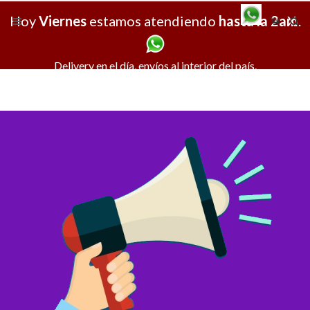
Hoy
Viernes
estamos atendiendo
hasta la 2am
X
.
Delivery en el día, envíos al interior del país.