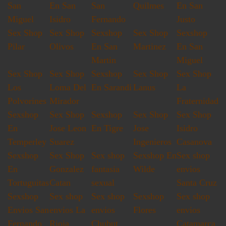
San
En San
San
Quilmes
En San
Miguel
Isidro
Fernando
Justo
Sex Shop
Sex Shop
Sexshop
Sex Shop
Sexshop
Pilar
Olivos
En San
Martinez
En San
Martin
Miguel
Sex Shop
Sex Shop
Sexshop
Sex Shop
Sex Shop
Los
Loma Del
En Sarandi
Lanus
La
Polvorines
Mirador
Fraternidad
Sexshop
Sex Shop
Sexshop
Sex Shop
Sex Shop
En
Jose Leon
En Tigre
Jose
Isidro
Temperley
Suarez
Ingenieros
Casanova
Sexshop
Sex Shop
Sex shop
Sexshop En
Sex shop
En
Gonzalez
fantasia
Wilde
envios
Tortuguitas
Catan
sexual
Santa Cruz
Sexshop
Sex shop
Sex shop
Sexshop
Sex shop
Envios San
envios La
envios
Flores
envios
Fernando
Rioja
Chubut
Catamarca