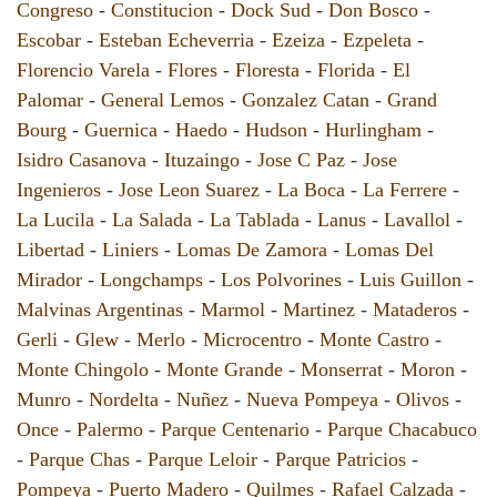
Congreso
-
Constitucion
-
Dock Sud
-
Don Bosco
-
Escobar
-
Esteban Echeverria
-
Ezeiza
-
Ezpeleta
-
Florencio Varela
-
Flores
-
Floresta
-
Florida
-
El
Palomar
-
General Lemos
-
Gonzalez Catan
-
Grand
Bourg
-
Guernica
-
Haedo
-
Hudson
-
Hurlingham
-
Isidro Casanova
-
Ituzaingo
-
Jose C Paz
-
Jose
Ingenieros
-
Jose Leon Suarez
-
La Boca
-
La Ferrere
-
La Lucila
-
La Salada
-
La Tablada
-
Lanus
-
Lavallol
-
Libertad
-
Liniers
-
Lomas De Zamora
-
Lomas Del
Mirador
-
Longchamps
-
Los Polvorines
-
Luis Guillon
-
Malvinas Argentinas
-
Marmol
-
Martinez
-
Mataderos
-
Gerli
-
Glew
-
Merlo
-
Microcentro
-
Monte Castro
-
Monte Chingolo
-
Monte Grande
-
Monserrat
-
Moron
-
Munro
-
Nordelta
-
Nuñez
-
Nueva Pompeya
-
Olivos
-
Once
-
Palermo
-
Parque Centenario
-
Parque Chacabuco
-
Parque Chas
-
Parque Leloir
-
Parque Patricios
-
Pompeya
-
Puerto Madero
-
Quilmes
-
Rafael Calzada
-