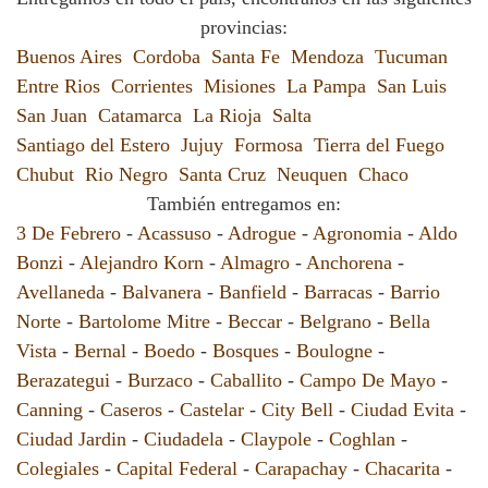
provincias:
Buenos Aires
Cordoba
Santa Fe
Mendoza
Tucuman
Entre Rios
Corrientes
Misiones
La Pampa
San Luis
San Juan
Catamarca
La Rioja
Salta
Santiago del Estero
Jujuy
Formosa
Tierra del Fuego
Chubut
Rio Negro
Santa Cruz
Neuquen
Chaco
También entregamos en:
3 De Febrero
-
Acassuso
-
Adrogue
-
Agronomia
-
Aldo
Bonzi
-
Alejandro Korn
-
Almagro
-
Anchorena
-
Avellaneda
-
Balvanera
-
Banfield
-
Barracas
-
Barrio
Norte
-
Bartolome Mitre
-
Beccar
-
Belgrano
-
Bella
Vista
-
Bernal
-
Boedo
-
Bosques
-
Boulogne
-
Berazategui
-
Burzaco
-
Caballito
-
Campo De Mayo
-
Canning
-
Caseros
-
Castelar
-
City Bell
-
Ciudad Evita
-
Ciudad Jardin
-
Ciudadela
-
Claypole
-
Coghlan
-
Colegiales
-
Capital Federal
-
Carapachay
-
Chacarita
-