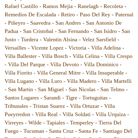
Rafael Castillo
-
Ramos Mejia
-
Ranelagh
-
Recoleta
-
Remedios De Escalada
-
Retiro
-
Paso Del Rey
-
Paternal
-
Piñeyro
-
Saavedra
-
San Andres
-
San Antonio De
Padua
-
San Cristobal
-
San Fernando
-
San Isidro
-
San
Justo
-
Turdera
-
Valentin Alsina
-
Velez Sarsfield
-
Versailles
-
Vicente Lopez
-
Victoria
-
Villa Adelina
-
Villa Ballester
-
Villa Bosch
-
Villa Celina
-
Villa Crespo
-
Villa Del Parque
-
Villa Devoto
-
Villa Dominico
-
Villa Fiorito
-
Villa General Mitre
-
Villa Insuperable
-
Villa Lugano
-
Villa Luro
-
Villa Madero
-
Villa Martelli
-
San Martin
-
San Miguel
-
San Nicolas
-
San Telmo
-
Santos Lugares
-
Sarandi
-
Tigre
-
Tortuguitas
-
Tribunales
-
Tristan Suarez
-
Villa Ortuzar
-
Villa
Pueyrredon
-
Villa Real
-
Villa Soldati
-
Villa Urquiza
-
Virreyes
-
Wilde
-
Tapiales
-
Temperley
-
Tierra Del
Fuego
-
Tucuman
-
Santa Cruz
-
Santa Fe
-
Santiago Del