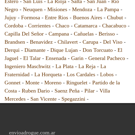
Estero
-
San Luis
-
La Rioja
-
Salta
-
San Juan
-
Rio
Negro
-
Neuquen
-
Misiones
-
Mendoza
-
La Pampa
-
Jujuy
-
Formosa
-
Entre Rios
-
Buenos Aires
-
Chubut
-
Cordoba
-
Corrientes
-
Chaco
-
Catamarca
-
Chacabuco
-
Capilla Del Señor
-
Campana
-
Cañuelas
-
Berisso
-
Brandsen
-
Benavidez
-
Chilavert
-
Carupa
-
Del Viso
-
Derqui
-
Diamante
-
Dique Lujan
-
Don Torcuato
-
El
Jaguel
-
El Talar
-
Ensenada
-
Garin
-
General Pacheco
-
Ingeniero Maschwitz
-
La Plata
-
La Reja
-
La
Fraternidad
-
La Horqueta
-
Los Cardales
-
Lobos
-
Gonnet
-
Monte
-
Moreno
-
Ringuelet
-
Partido de la
Costa
-
Ruben Dario
-
Saenz Peña
-
Pilar
-
Villa
Mercedes
-
San Vicente
-
Spegazzini
-
envioadrogue.com.ar