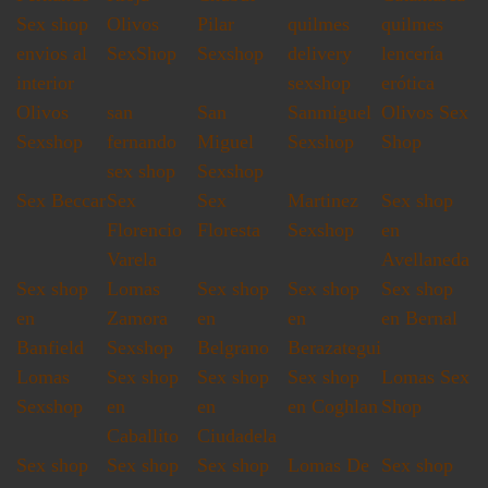
Sex shop
Olivos
Pilar
quilmes
quilmes
envios al
SexShop
Sexshop
delivery
lencería
interior
sexshop
erótica
Olivos
san
San
Sanmiguel
Olivos Sex
Sexshop
fernando
Miguel
Sexshop
Shop
sex shop
Sexshop
Sex Beccar
Sex
Sex
Martinez
Sex shop
Florencio
Floresta
Sexshop
en
Varela
Avellaneda
Sex shop
Lomas
Sex shop
Sex shop
Sex shop
en
Zamora
en
en
en Bernal
Banfield
Sexshop
Belgrano
Berazategui
Lomas
Sex shop
Sex shop
Sex shop
Lomas Sex
Sexshop
en
en
en Coghlan
Shop
Caballito
Ciudadela
Sex shop
Sex shop
Sex shop
Lomas De
Sex shop