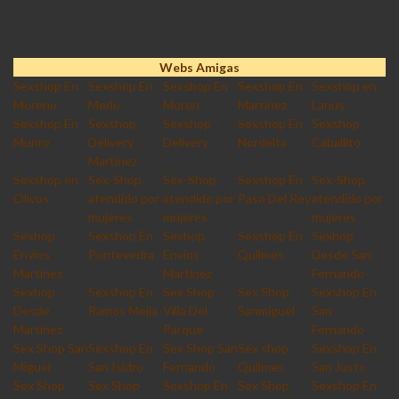
Webs Amigas
Sexshop En
Sexshop En
Sexshop En
Sexshop En
Sexshop en
Moreno
Merlo
Moron
Martinez
Lanus
Sexshop En
Sexshop
Sexshop
Sexshop En
Sexshop
Munro
Delivery
Delivery
Nordelta
Caballito
Martinez
Sexshop en
Sex-Shop
Sex-Shop
Sexshop En
Sex-Shop
Olivos
atendido por
atendido por
Paso Del Rey
atendido por
mujeres
mujeres
mujeres
Sexhop
Sexshop En
Sexhop
Sexshop En
Sexhop
Envios
Pontevedra
Envios
Quilmes
Desde San
Martinez
Martinez
Fernando
Sexhop
Sexshop En
Sex Shop
Sex Shop
Sexshop En
Desde
Ramos Mejia
Villa Del
Sanmiguel
San
Martinez
Parque
Fernando
Sex Shop San
Sexshop En
Sex Shop San
Sex shop
Sexshop En
Miguel
San Isidro
Fernando
Quilmes
San Justo
Sex Shop
Sex Shop
Sexshop En
Sex Shop
Sexshop En