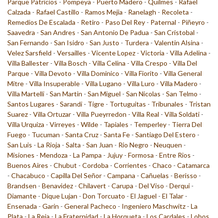
Parque Patricios
-
Pompeya
-
Puerto Madero
-
Quilmes
-
Rafael
Calzada
-
Rafael Castillo
-
Ramos Mejia
-
Ranelagh
-
Recoleta
-
Remedios De Escalada
-
Retiro
-
Paso Del Rey
-
Paternal
-
Piñeyro
-
Saavedra
-
San Andres
-
San Antonio De Padua
-
San Cristobal
-
San Fernando
-
San Isidro
-
San Justo
-
Turdera
-
Valentin Alsina
-
Velez Sarsfield
-
Versailles
-
Vicente Lopez
-
Victoria
-
Villa Adelina
-
Villa Ballester
-
Villa Bosch
-
Villa Celina
-
Villa Crespo
-
Villa Del
Parque
-
Villa Devoto
-
Villa Dominico
-
Villa Fiorito
-
Villa General
Mitre
-
Villa Insuperable
-
Villa Lugano
-
Villa Luro
-
Villa Madero
-
Villa Martelli
-
San Martin
-
San Miguel
-
San Nicolas
-
San Telmo
-
Santos Lugares
-
Sarandi
-
Tigre
-
Tortuguitas
-
Tribunales
-
Tristan
Suarez
-
Villa Ortuzar
-
Villa Pueyrredon
-
Villa Real
-
Villa Soldati
-
Villa Urquiza
-
Virreyes
-
Wilde
-
Tapiales
-
Temperley
-
Tierra Del
Fuego
-
Tucuman
-
Santa Cruz
-
Santa Fe
-
Santiago Del Estero
-
San Luis
-
La Rioja
-
Salta
-
San Juan
-
Rio Negro
-
Neuquen
-
Misiones
-
Mendoza
-
La Pampa
-
Jujuy
-
Formosa
-
Entre Rios
-
Buenos Aires
-
Chubut
-
Cordoba
-
Corrientes
-
Chaco
-
Catamarca
-
Chacabuco
-
Capilla Del Señor
-
Campana
-
Cañuelas
-
Berisso
-
Brandsen
-
Benavidez
-
Chilavert
-
Carupa
-
Del Viso
-
Derqui
-
Diamante
-
Dique Lujan
-
Don Torcuato
-
El Jaguel
-
El Talar
-
Ensenada
-
Garin
-
General Pacheco
-
Ingeniero Maschwitz
-
La
Plata
-
La Reja
-
La Fraternidad
-
La Horqueta
-
Los Cardales
-
Lobos