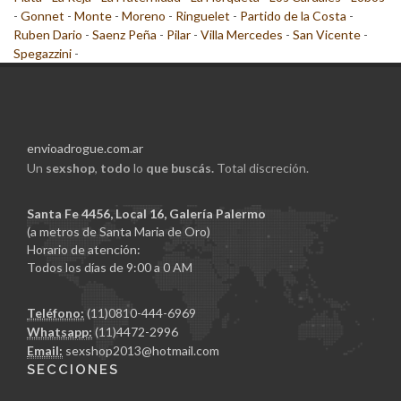
-
Gonnet
-
Monte
-
Moreno
-
Ringuelet
-
Partido de la Costa
-
Ruben Dario
-
Saenz Peña
-
Pilar
-
Villa Mercedes
-
San Vicente
-
Spegazzini
-
envioadrogue.com.ar
Un
sexshop
,
todo
lo
que buscás.
Total discreción.
Santa Fe 4456, Local 16, Galería Palermo
(a metros de Santa Maria de Oro)
Horario de atención:
Todos los días de 9:00 a 0 AM
Teléfono:
(11)0810-444-6969
Whatsapp:
(11)4472-2996
Email:
sexshop2013@hotmail.com
SECCIONES