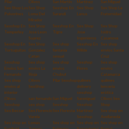
Pilar
Olivos
San Martin
Martinez
San Miguel
Sex Shop Los
Sex Shop
Sexshop En
Sex Shop
Sex Shop La
Polvorines
Loma Del
Sarandi
Lanus
Fraternidad
Mirador
Sexshop En
Sex Shop
Sexshop En
Sex Shop
Sex Shop
Temperley
Jose Leon
Tigre
Jose
Isidro
Suarez
Ingenieros
Casanova
Sexshop En
Sex Shop
Sex shop
Sexshop En
Sex shop
Tortuguitas
Gonzalez
fantasia
Wilde
envios Santa
Catan
sexual
Cruz
Sexshop
Sex shop
Sex shop
Sexshop
Sex shop
Envios San
envios La
envios
Flores
envios
Fernando
Rioja
Chubut
Catamarca
Sex shop
Olivos
Pilar Sexshop
quilmes
quilmes
envios al
SexShop
delivery
lencería
interior
sexshop
erótica
Olivos
san fernando
San Miguel
Sanmiguel
Olivos Sex
Sexshop
sex shop
Sexshop
Sexshop
Shop
Sex Beccar
Sex Florencio
Sex Floresta
Martinez
Sex shop en
Varela
Sexshop
Avellaneda
Sex shop en
Lomas
Sex shop en
Sex shop en
Sex shop en
Banfield
Zamora
Belgrano
Berazategui
Bernal