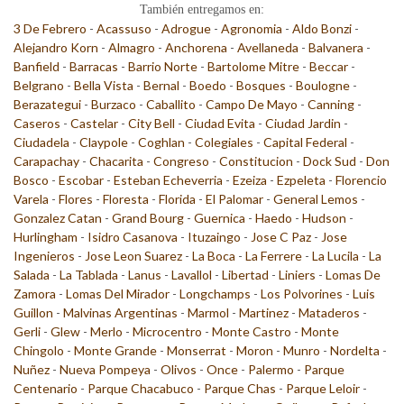
También entregamos en:
3 De Febrero
-
Acassuso
-
Adrogue
-
Agronomia
-
Aldo Bonzi
-
Alejandro Korn
-
Almagro
-
Anchorena
-
Avellaneda
-
Balvanera
-
Banfield
-
Barracas
-
Barrio Norte
-
Bartolome Mitre
-
Beccar
-
Belgrano
-
Bella Vista
-
Bernal
-
Boedo
-
Bosques
-
Boulogne
-
Berazategui
-
Burzaco
-
Caballito
-
Campo De Mayo
-
Canning
-
Caseros
-
Castelar
-
City Bell
-
Ciudad Evita
-
Ciudad Jardin
-
Ciudadela
-
Claypole
-
Coghlan
-
Colegiales
-
Capital Federal
-
Carapachay
-
Chacarita
-
Congreso
-
Constitucion
-
Dock Sud
-
Don
Bosco
-
Escobar
-
Esteban Echeverria
-
Ezeiza
-
Ezpeleta
-
Florencio
Varela
-
Flores
-
Floresta
-
Florida
-
El Palomar
-
General Lemos
-
Gonzalez Catan
-
Grand Bourg
-
Guernica
-
Haedo
-
Hudson
-
Hurlingham
-
Isidro Casanova
-
Ituzaingo
-
Jose C Paz
-
Jose
Ingenieros
-
Jose Leon Suarez
-
La Boca
-
La Ferrere
-
La Lucila
-
La
Salada
-
La Tablada
-
Lanus
-
Lavallol
-
Libertad
-
Liniers
-
Lomas De
Zamora
-
Lomas Del Mirador
-
Longchamps
-
Los Polvorines
-
Luis
Guillon
-
Malvinas Argentinas
-
Marmol
-
Martinez
-
Mataderos
-
Gerli
-
Glew
-
Merlo
-
Microcentro
-
Monte Castro
-
Monte
Chingolo
-
Monte Grande
-
Monserrat
-
Moron
-
Munro
-
Nordelta
-
Nuñez
-
Nueva Pompeya
-
Olivos
-
Once
-
Palermo
-
Parque
Centenario
-
Parque Chacabuco
-
Parque Chas
-
Parque Leloir
-